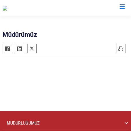
İl Göç İdaresi Müdürlükleri
Müdürümüz
MÜDÜRLÜĞÜMÜZ