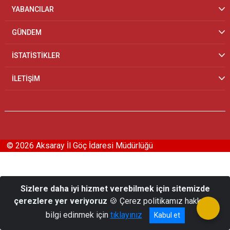
YABANCILAR
GÜNDEM
İSTATİSTİKLER
İLETİŞİM
© 2026 Aksaray İl Göç İdaresi Müdürlüğü
Sizlere daha iyi hizmet verebilmek için sitemizde
çerezlere yer veriyoruz
🍪 Çerez politikamız hakkında
bilgi edinmek için
tıklayınız
Kabul et