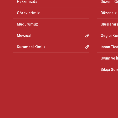
Hakkımızda
Düzenli G
Görevlerimiz
Düzensiz
Müdürümüz
Uluslarar
Mevzuat
Geçici K
Kurumsal Kimlik
İnsan Tic
Uyum ve İ
Sıkça Sor