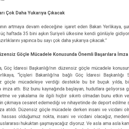
ları Çok Daha Yukarıya Çıkacak
rının artmaya devam edeceğine işaret eden Bakan Yerlikaya, şunl
n üç haftada 35 bini aşkın Suriyeli ülkesine kendi gönlüyle gidiyo
ırlıklarını yapınca bu sayı çok daha yukarıya çıkacak.”
Düzensiz Göçle Mücadele Konusunda Önemli Başarılara İmza
kaya, Göç İdaresi Başkanlığı’nın düzensiz göçle mücadele konusu
Yerlikaya, “İçişleri Bakanlığı’na bağlı Göç İdaresi Başkanlığ
iz göçle mücadeleye verdiği destekle bu bir buçuk yılda, 
 imza attı. Biz bunu kaynağında başlayan, hudutlara geliyorsa gi
me ve yakalama ile ilgili hiçbir sıkıntı olmadan bunu etkin ve
nin çıkmaya cesaret edemediği ve nihayetinde de deport edilme s
imza atıldı. Düzensiz göçle mücadele derken insani ve vicdani 
 hassas olduğumuz nokta, insani ve vicdani olacağız, medeni
luslararası hukuktan şaşmayacağız diyoruz. Ve asla ama asla ka