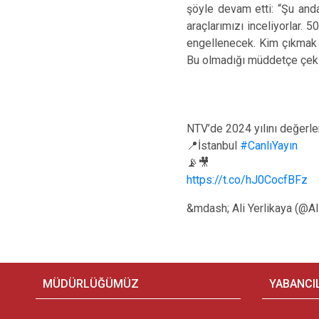
şöyle devam etti: “Şu anda
araçlarımızı inceliyorlar.
engellenecek. Kim çıkmak 
Bu olmadığı müddetçe çekim
NTV’de 2024 yılını değerle
📍İstanbul
#CanlıYayın
📡🎥
https://t.co/hJ0CocfBFz
&mdash; Ali Yerlikaya (@Al
MÜDÜRLÜĞÜMÜZ
YABANCI