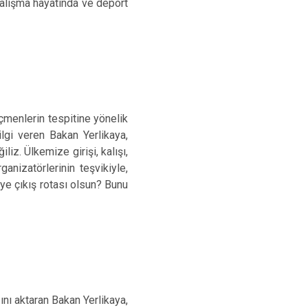
çalışma hayatında ve deport
çmenlerin tespitine yönelik
ilgi veren Bakan Yerlikaya,
iz. Ülkemize girişi, kalışı,
nizatörlerinin teşvikiyle,
e çıkış rotası olsun? Bunu
nı aktaran Bakan Yerlikaya,