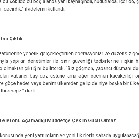
 bu şekilde bu beş alanda yani kaynağında, hudutlarda, içeride, 
l geçirdik.” ifadelerini kullandı.
tan Çıktık
atörlerine yönelik gerçekleştirilen operasyonlar ve düzensiz gö
yla yapılan denetimler ile sınır güvenliği tedbirlerine ilişkin b
ke olmaktan çıktığını belirterek, “Biz göçmen, yabancı düşmanı değil
 olan yabancı baş göz üstüne ama eğer göçmen kaçakçılığı orga
ye göçe hedef veya benim ülkemden gelip de niye başka bir ülkey
ettireceğiz.” dedi.
n” Telefonu Açamadığı Müddetçe Çekim Gücü Olmaz
nusunda yeni yatırımların ve yeni fikirlerin sahada uygulanacağı