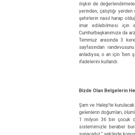
ilişkin de değerlendirmele
yerinden, çalıştığı yerden
şehirlerin nasıl harap oldu
imar edilebilmesi için
Cumhurbaşkanımıza da arz e
Temmuz arasında 3 kere çı
sayfasından randevusunu 
anladıysa, o an için ‘ben
ifadelerini kullandı.
Bizde Olan Belgelerin H
Şam ve Halep’te kurulacak G
gelenlerin doğumları, ölümle
1 milyon 36 bin çocuk do
sistemimizle beraber bur
sunacağız.” şeklinde konuş