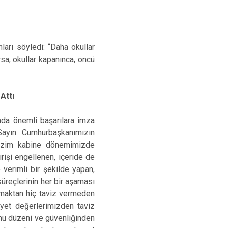
arı söyledi: “Daha okullar
rsa, okullar kapanınca, öncü
 Attı
nda önemli başarılara imza
ı Sayın Cumhurbaşkanımızın
bizim kabine dönemimizde
rişi engellenen, içeride de
 verimli bir şekilde yapan,
üreçlerinin her bir aşaması
olmaktan hiç taviz vermeden
yet değerlerimizden taviz
mu düzeni ve güvenliğinden