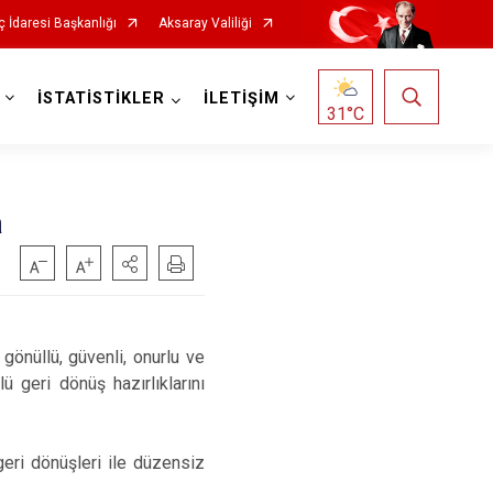
 İdaresi Başkanlığı
Aksaray Valiliği
İSTATİSTİKLER
İLETİŞİM
31
°C
a
 gönüllü, güvenli, onurlu ve
ü geri dönüş hazırlıklarını
 geri dönüşleri ile düzensiz