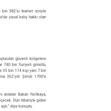
 bin 582’si ikamet izniyle
e’de yasal kalış hakkı olan
uşturulan güvenli bölgelere
 740 bin Suriyeli gönüllü,
e 35 bin 114 kişi yani 7 bin
ama 362’ydi. Şimdi 1700’e
nı anlatan Bakan Yerlikaya,
çecek. Dün itibariyle giden
aştı.” diye konuştu.