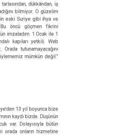
 tarlasından, dükkândan, iş
adığını bilmiyor. O güzelim
nin eski Suriye gibi ihya ve
 Bu öncü göçmen fikrini
gün imzaladım. 1 Ocak ile 1
dalı kapıları yetkili. Web
z. Orada tutunamayacağını
 söylememiz mümkün değil.”
riye’den 13 yıl boyunca bize
amamının kaydı bizde. Düşünün
uk var. Dolayısıyla bütün
i orada onların hizmetine