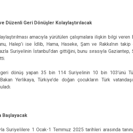
ve Düzenli Geri Dönüşler Kolaylaştırılacak
aylaştırılması amacıyla yürütülen çalışmalara ilişkin bilgi veren
nu, Halep’i ise İdlib, Hama, Haseke, Şam ve Rakka’nın takip et
azla Suriyelinin İstanbul’dan gittiğini, bunu sırasıyla Gaziantep,
tti.
 geri dönüş yapan 35 bin 114 Suriyelinin 10 bin 103’ünü Tü
akan Yerlikaya, Türkiye’de doğan çocukların Türk vatandaş
uladı.
ta Başlayacak
a Suriyelilere 1 Ocak-1 Temmuz 2025 tarihleri arasında tanınan