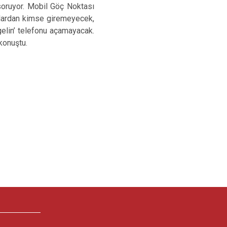
 soruyor. Mobil Göç Noktası
utlardan kimse giremeyecek,
elin’ telefonu açamayacak.
konuştu.