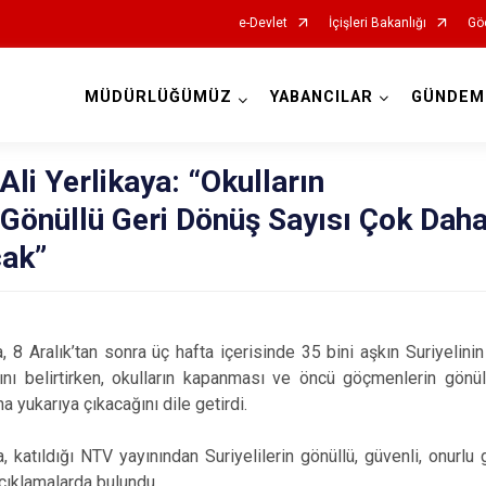
e-Devlet
İçişleri Bakanlığı
Göç
MÜDÜRLÜĞÜMÜZ
YABANCILAR
GÜNDEM
İl Göç İdaresi Müdürlükleri
 Ali Yerlikaya: “Okulların
Gönüllü Geri Dönüş Sayısı Çok Dah
cak”
ya, 8 Aralık’tan sonra üç hafta içerisinde 35 bini aşkın Suriyelinin
nı belirtirken, okulların kapanması ve öncü göçmenlerin gönüll
 yukarıya çıkacağını dile getirdi.
ya, katıldığı NTV yayınından Suriyelilerin gönüllü, güvenli, onurlu
çıklamalarda bulundu.