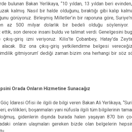
rde bulunan Bakan Yerlikaya, “10 yıldan, 13 yıldan beri evinden,
 uzak kalmış. Nasıl bir halde olduğunu, bıraktığı gibi kalıp kalm
ğunu görüyoruz. Birleşmiş Milletler’in bir raporuna göre, Suriye'
 en az 500 milyar dolarlık bir bedeli olduğu söyleniyor.
ttik, son derece insani buldu ve talimat verdi. Genelgesini bu
kış-giriş izni veriyoruz. Kilis’te Çobanbey, Hatay'da Zeytin
alacak. Biz ona çıkış-giriş yetkilendirme belgesi vereceği
 şimdilik gitmiyorum’ dediği zaman bizim ona herhangi bir söz
epsini Orada Onların Hizmetine Sunacağız
öç İdaresi Ofisi ile ilgili de bilgi veren Bakan Ali Yerlikaya, “Su
ri, evlilikleri, boşanmaları yani nüfusla ilgili tüm bilgilerinin t
ğmuş, gidenlerin dışında burada halen yaşayan 870 bin çoc
adaki onların ulaşmaları gereken bizde olan belgelerin hepsin
tu.