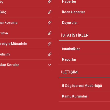
öç
Haberler
 Göç
İlden Haberler
ası Koruma
Duyurular
oruma
İSTATİSTİKLER
aretiyle Mücadele
İstatistikler
letişim
Raporlar
ulan Sorular
İLETİŞİM
İl Göç İdaresi Müdürlüğü
Kamu Kurumları